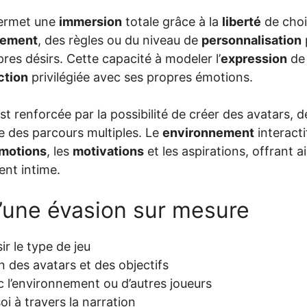
ermet une
immersion
totale grâce à la
liberté
de choi
nement
, des règles ou du niveau de
personnalisation
pres désirs. Cette capacité à modeler l’
expression
de 
ction
privilégiée avec ses propres émotions.
st renforcée par la possibilité de créer des avatars, d
re des parcours multiples. Le
environnement
interacti
motions
, les
motivations
et les aspirations, offrant a
nt intime.
d’une évasion sur mesure
ir le type de jeu
n des avatars et des objectifs
c l’environnement ou d’autres joueurs
i à travers la narration