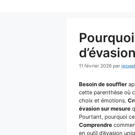
Aller
au
contenu
Pourquoi 
d’évasion
11 février 2026
par
jeswe
Besoin de souffler
apr
cette parenthèse où c
choix et émotions.
Cr
évasion sur mesure
q
Pourtant, pourquoi ce
Comprendre
comment l
en outil d’évasion uni