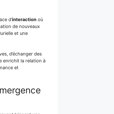
ace d’
interaction
où
ntation de nouveaux
urielle et une
ives, d’échanger des
enrichit la relation à
enance et
’émergence