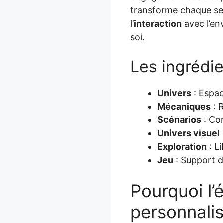
transforme chaque ses
l’
interaction
avec l’en
soi.
Les ingrédi
Univers
: Espac
Mécaniques
: R
Scénarios
: Con
Univers visuel
Exploration
: L
Jeu
: Support de
Pourquoi l’é
personnali