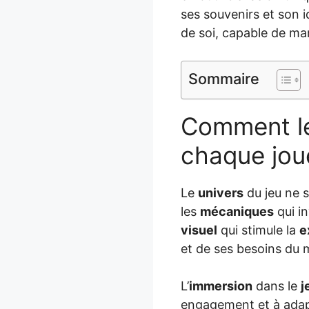
ses souvenirs et son i
de soi, capable de mar
Sommaire
Comment le 
chaque jou
Le
univers
du jeu ne s
les
mécaniques
qui in
visuel
qui stimule la
e
et de ses besoins du 
L’
immersion
dans le
j
engagement et à adapt