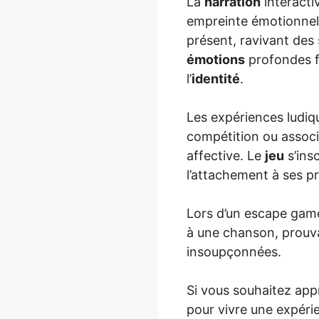
La
narration
interactiv
empreinte émotionnell
présent, ravivant des 
émotions
profondes f
l’
identité
.
Les expériences ludiqu
compétition ou assoc
affective. Le
jeu
s’ins
l’attachement à ses p
Lors d’un escape game
à une chanson, prouva
insoupçonnées.
Si vous souhaitez appr
pour vivre une expér