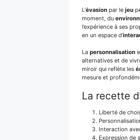
L’
évasion
par le
jeu
p
moment, du
environ
l’expérience à ses pro
en un espace d’
intera
La
personnalisation
e
alternatives et de viv
miroir qui reflète les
é
mesure et profondéme
La recette 
Liberté de chois
Personnalisatio
Interaction ave
Expression de so