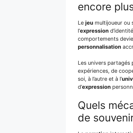
encore plu
Le
jeu
multijoueur ou s
l’
expression
d’identit
comportements devien
personnalisation
accr
Les univers partagés
expériences, de coopér
soi, à l’autre et à l’
univ
d’
expression
personne
Quels méca
de souvenir