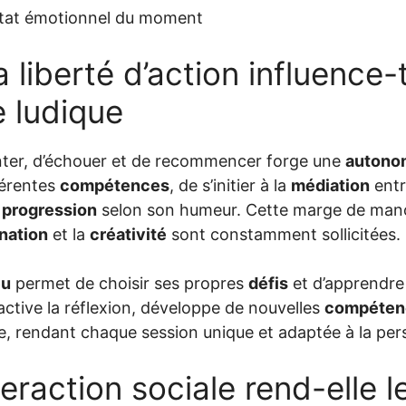
’état émotionnel du moment
liberté d’action influence-t
e ludique
ter, d’échouer et de recommencer forge une
autono
férentes
compétences
, de s’initier à la
médiation
entre
e
progression
selon son humeur. Cette marge de man
nation
et la
créativité
sont constamment sollicitées.
eu
permet de choisir ses propres
défis
et d’apprendre
ctive la réflexion, développe de nouvelles
compéten
e, rendant chaque session unique et adaptée à la pers
teraction sociale rend-elle l