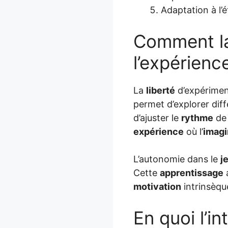
Adaptation à l
Comment la 
l’expérienc
La
liberté
d’expérimen
permet d’explorer dif
d’ajuster le
rythme
d
expérience
où l’
imagi
L’autonomie dans le
j
Cette
apprentissage
a
motivation
intrinsèqu
En quoi l’in