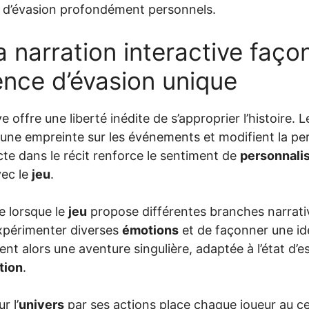
 d’évasion profondément personnels.
narration interactive façon
ence d’évasion unique
e offre une liberté inédite de s’approprier l’histoire. 
 une empreinte sur les événements et modifient la per
cte dans le récit renforce le sentiment de
personnali
vec le
jeu
.
ie lorsque le
jeu
propose différentes branches narrativ
xpérimenter diverses
émotions
et de façonner une ide
nt alors une aventure singulière, adaptée à l’état d’
tion
.
r l’
univers
par ses actions place chaque joueur au cen