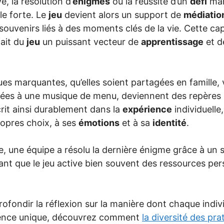
e, la résolution d’
énigmes
ou la réussite d’un
défi
mar
e forte. Le
jeu
devient alors un support de
médiatio
souvenirs liés à des moments clés de la vie. Cette ca
ait du
jeu
un puissant vecteur de
apprentissage
et d
es marquantes, qu’elles soient partagées en famille, 
iées à une musique de menu, deviennent des repères
crit ainsi durablement dans la
expérience
individuelle
ropres choix, à ses
émotions
et à sa
identité
.
, une équipe a résolu la dernière énigme grâce à un s
nt que le jeu active bien souvent des ressources per
ofondir la réflexion sur la manière dont chaque indivi
ience unique, découvrez comment
la diversité des pra