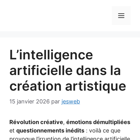
Aller
au
MEN
contenu
L’intelligence
artificielle dans la
création artistique
15 janvier 2026
par
jesweb
Révolution créative
,
émotions démultipliées
et
questionnements inédits
: voilà ce que
provoque l’irruption de l’intelligence artificielle