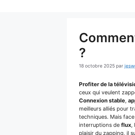
Aller
au
contenu
Comment 
?
18 octobre 2025
par
jesw
Profiter de la télévi
ceux qui veulent zapp
Connexion stable
,
ap
meilleurs alliés pour
techniques. Mais face 
interruptions de
flux
,
plaisir du zapping, il