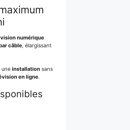
n maximum
i
évision numérique
par câble
, élargissant
t une
installation
sans
évision en ligne
.
isponibles