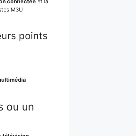
ion connectée
et la
listes M3U
eurs points
multimédia
s ou un
a
télévision