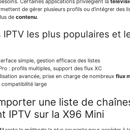
soins. Certaines applications privilégient la
télévis
ermettent de gérer plusieurs profils ou d’intégrer des 
plus de
contenu
.
 IPTV les plus populaires et l
erface simple, gestion efficace des listes
ro : profils multiples, support des flux XC
alisation avancée, prise en charge de nombreux
flux 
, compatibilité large
porter une liste de chaîne
 IPTV sur la X96 Mini
3U
reste la méthode la plus courante pour accéder à l