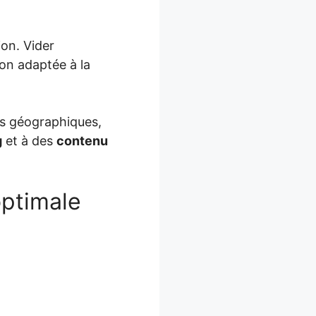
ion. Vider
ion adaptée à la
ons géographiques,
g
et à des
contenu
optimale