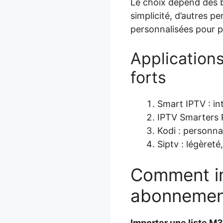
Le choix dépend des be
simplicité, d’autres p
personnalisées pour 
Applications
forts
Smart IPTV : int
IPTV Smarters P
Kodi : personn
Siptv : légèreté
Comment im
abonnement
Importer une liste M