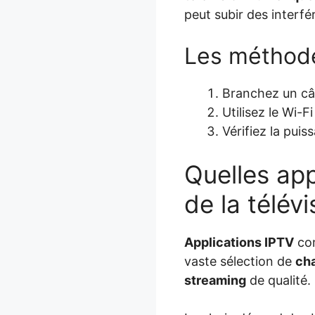
peut subir des interfé
Les méthode
Branchez un câ
Utilisez le Wi-F
Vérifiez la pui
Quelles app
de la télév
Applications IPTV
com
vaste sélection de
ch
streaming
de qualité.