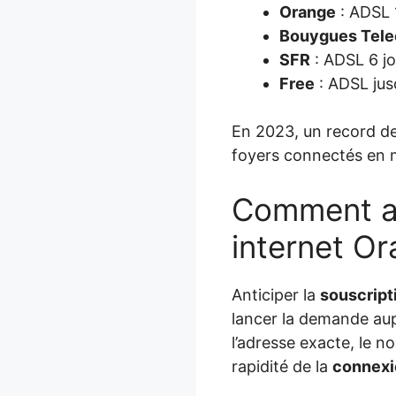
Orange
: ADSL 
Bouygues Tel
SFR
: ADSL 6 jo
Free
: ADSL jusq
En 2023, un record de
foyers connectés en m
Comment acc
internet O
Anticiper la
souscript
lancer la demande aup
l’adresse exacte, le n
rapidité de la
connexi