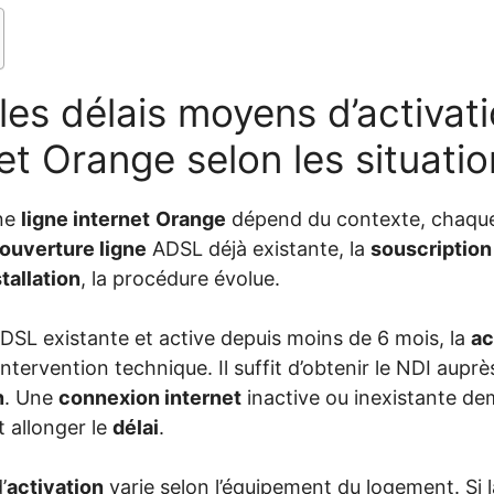
les délais moyens d’activat
net Orange selon les situati
ne
ligne internet
Orange
dépend du contexte, chaque 
ouverture ligne
ADSL déjà existante, la
souscription
stallation
, la procédure évolue.
DSL existante et active depuis moins de 6 mois, la
ac
intervention technique. Il suffit d’obtenir le NDI aupr
n
. Une
connexion internet
inactive ou inexistante de
t allonger le
délai
.
’
activation
varie selon l’équipement du logement. Si la