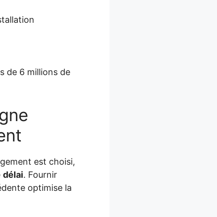
tallation
 de 6 millions de
igne
ent
ogement est choisi,
e
délai
. Fournir
édente optimise la