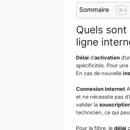
Sommaire
Quels sont 
ligne inter
Délai
d’
activation
d’u
spécificités. Pour une
En cas de nouvelle
in
Connexion internet
A
et ne nécessite pas d’
valider la
souscriptio
technicien, ce qui peu
Pour la fibre, le
délai
d