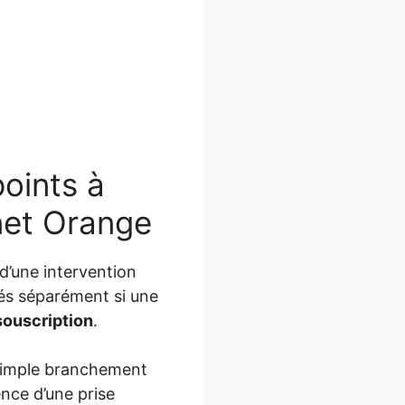
points à
rnet Orange
 d’une intervention
urés séparément si une
souscription
.
Un simple branchement
sence d’une prise