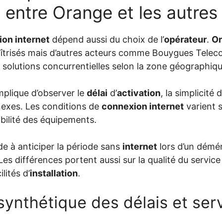
n entre Orange et les autre
on internet
dépend aussi du choix de l’
opérateur
.
O
aîtrisés mais d’autres acteurs comme Bouygues Telec
solutions concurrentielles selon la zone géographiqu
mplique d’observer le
délai
d’
activation
, la simplicité 
nnexes. Les conditions de
connexion internet
varient s
ibilité des équipements.
de à anticiper la période sans
internet
lors d’un démé
Les différences portent aussi sur la qualité du service 
lités d’
installation
.
synthétique des délais et ser