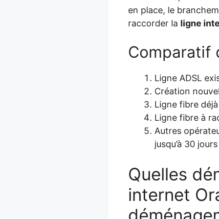
en place, le brancheme
raccorder la
ligne int
Comparatif d
Ligne ADSL exi
Création nouvell
Ligne fibre déjà
Ligne fibre à ra
Autres opérateu
jusqu’à 30 jours
Quelles dém
internet Or
déménage