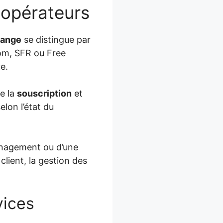
s opérateurs
range
se distingue par
om, SFR ou Free
e.
de la
souscription
et
elon l’état du
nagement ou d’une
client, la gestion des
vices