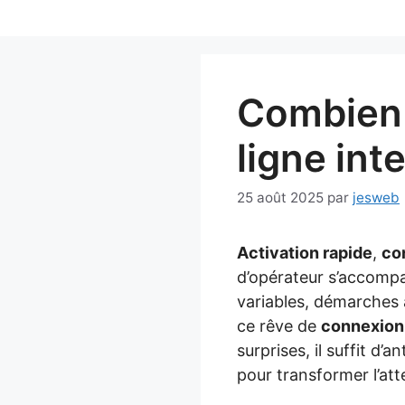
Aller
au
contenu
Combien 
ligne int
25 août 2025
par
jesweb
Activation rapide
,
co
d’opérateur s’accompa
variables, démarches 
ce rêve de
connexion
surprises, il suffit d’
pour transformer l’at